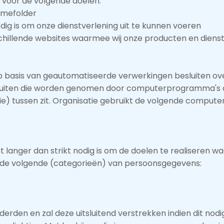
 voor de volgende doelen:
amefolder
odig is om onze dienstverlening uit te kunnen voeren
rschillende websites waarmee wij onze producten en dien
 basis van geautomatiseerde verwerkingen besluiten ove
sluiten die worden genomen door computerprogramma's 
e) tussen zit. Organisatie gebruikt de volgende comput
 langer dan strikt nodig is om de doelen te realiseren w
de volgende (categorieën) van persoonsgegevens:
erden en zal deze uitsluitend verstrekken indien dit nod