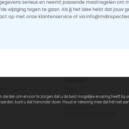
gegevens serieus en neemt passende maatregelen om mis
jziging tegen te gaan. Als jij het idee hebt dat jouw geg
act op met onze klantenservice of via info@mdinspecties.
t
Pagina's
nspecties.nl
Home
5166
Diensten
n derden om ervoor te zorgen dat u de best mogelijke ervaring heeft bij 
Contact
anvaarden, kunt u dat hieronder doen. Houd er rekening mee dat het niet 
Privacybeleid
Algemene voorwaarden