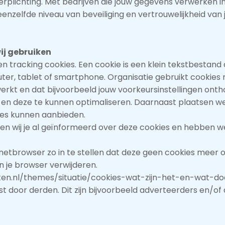
erplichting. Met bedrijven die jouw gegevens verwerken in
elfde niveau van beveiliging en vertrouwelijkheid van jo
wij gebruiken
en tracking cookies. Een cookie is een klein tekstbestand
er, tablet of smartphone. Organisatie gebruikt cookies m
erkt en dat bijvoorbeeld jouw voorkeursinstellingen on
en deze te kunnen optimaliseren. Daarnaast plaatsen we
es kunnen aanbieden.
ben wij je al geïnformeerd over deze cookies en hebben 
rnetbrowser zo in te stellen dat deze geen cookies meer o
an je browser verwijderen.
rnetten.nl/themes/situatie/cookies-wat-zijn-het-en-wat-
 door derden. Dit zijn bijvoorbeeld adverteerders en/of 