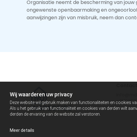
Organisatie neemt de bescherming van jouw 
ongewenste openbaarmaking en ongeoorloofde wi
aanwijzingen zijn van misbruik, neem dan cont
Contac
Wij waarderen uw privacy
info@mdi
+3161250
Deze website wil gebruik maken van functionaliteiten en cookies va
Als u het gebruik van functionaliteit en cookies van derden wilt a
derden de ervaring van de website zal verstoren.
Meer details