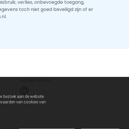
bruik, verlies, onbevoegde toegang,
evens toch niet goed beveiligd zijn of er
nl.
Social media
uw bezoek aan de website.
aanvaarden van cookies van